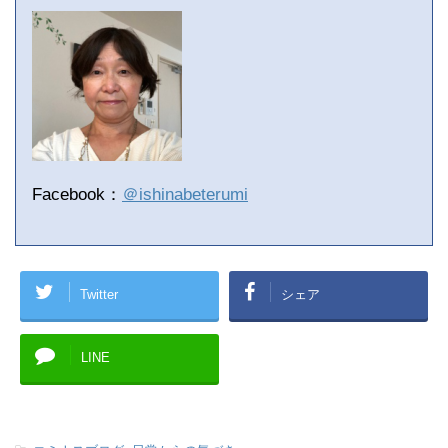
Facebook：
＠ishinabeterumi
Twitter
シェア
LINE