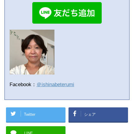
Facebook：
＠ishinabeterumi
Twitter
シェア
LINE