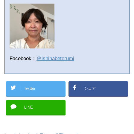
Facebook：
＠ishinabeterumi
Twitter
シェア
LINE