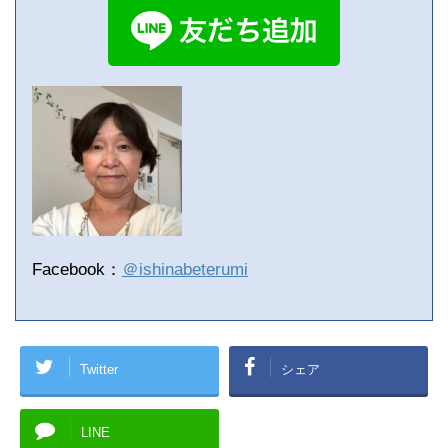
Facebook：
＠ishinabeterumi
Twitter
シェア
LINE