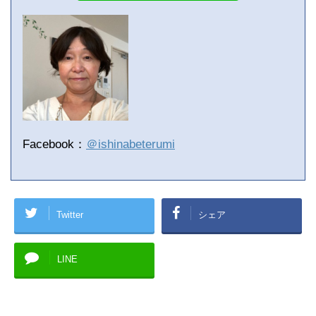
Facebook：
＠ishinabeterumi
Twitter
シェア
LINE