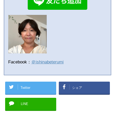
Facebook：
＠ishinabeterumi
Twitter
シェア
LINE