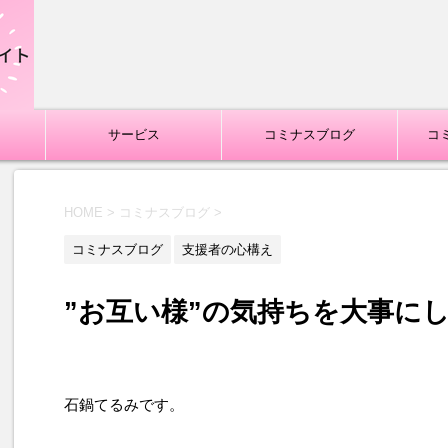
サービス
コミナスブログ
コ
HOME
>
コミナスブログ
>
コミナスブログ
支援者の心構え
”お互い様”の気持ちを大事に
石鍋てるみです。